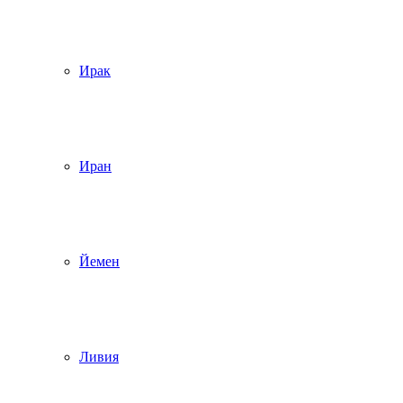
Ирак
Иран
Йемен
Ливия