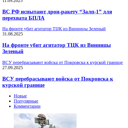
11.09.2025
ВС РФ испытают дрон-ракету “Залп-1” для
перехвата БПЛА
На фронте убит агитатор ТЦК из Винницы Зеленый
31.08.2025
На фронте убит агитатор ТЦК из Винницы
Зеленый
ВСУ перебрасывают войска от Покровска к курской границе
27.09.2025
ВСУ перебрасывают войска от Покровска к
курской границе
Новые
Популярные
Комментарии