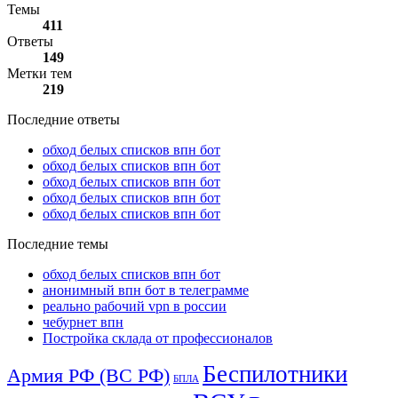
Темы
411
Ответы
149
Метки тем
219
Последние ответы
обход белых списков впн бот
обход белых списков впн бот
обход белых списков впн бот
обход белых списков впн бот
обход белых списков впн бот
Последние темы
обход белых списков впн бот
анонимный впн бот в телеграмме
реально рабочий vpn в россии
чебурнет впн
Постройка склада от профессионалов
Беспилотники
Армия РФ (ВС РФ)
БПЛА