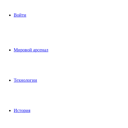
Войти
Мировой арсенал
Технологии
История