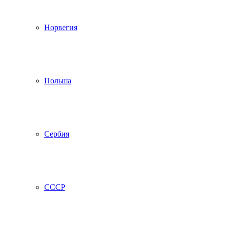
Норвегия
Польша
Сербия
СССР