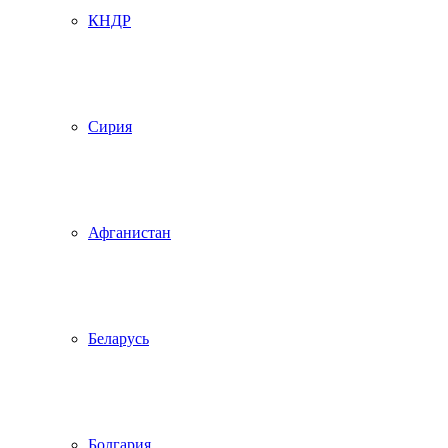
КНДР
Сирия
Афганистан
Беларусь
Болгария