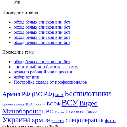
219
Последние ответы
обход белых списков впн бот
обход белых списков впн бот
обход белых списков впн бот
обход белых списков впн бот
обход белых списков впн бот
Последние темы
обход белых списков впн бот
анонимный впн бот в телеграмме
реально рабочий vpn в россии
чебурнет впн
Постройка склада от профессионалов
Беспилотники
Армия РФ (ВС РФ)
БПЛА
ВСУ
Видео
ВС РФ
ВКС России
Бронетехника
Минобороны
ПВО
Танки
Самолеты
Россия
Украина
армия
спецоперация
фото
ракеты
© Все права защищены 2026