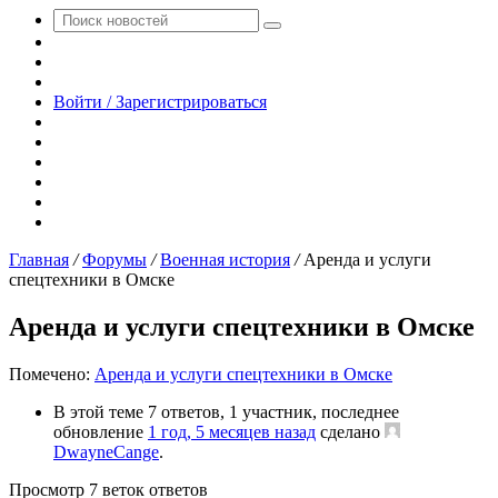
Поиск
Switch
новостей
skin
Sidebar
Случайная
новость
Войти / Зарегистрироваться
RSS
WhatsApp
Telegram
Одноклассники
vk.com
YouTube
Главная
/
Форумы
/
Военная история
/
Аренда и услуги
спецтехники в Омске
Аренда и услуги спецтехники в Омске
Помечено:
Аренда и услуги спецтехники в Омске
В этой теме 7 ответов, 1 участник, последнее
обновление
1 год, 5 месяцев назад
сделано
DwayneCange
.
Просмотр 7 веток ответов