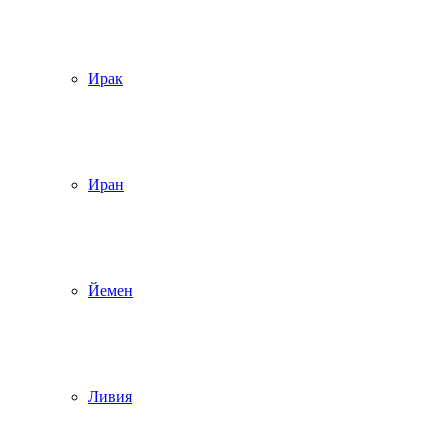
Ирак
Иран
Йемен
Ливия