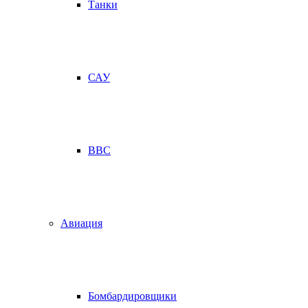
Танки
САУ
ВВС
Авиация
Бомбардировщики