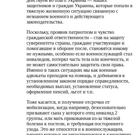
действуем во благо Украины — наших
защитников и граждан Украины, которые попали в
тяжелую жизненную ситуацию связанную с
незнанием военного и действующего
законодательства.
Поскольку, проявив патриотизм и чувство
гражданской ответственности – став на защиту
суверенитета страны, граждане участвующие и
помогавшие в обороне после, становятся никому
не нужными, особенно если военнослужащий стал
инвалидом, потерял часть тела или конечность, и
не может самостоятельно защитить свои права.
Именно в таких ситуациях мы как военные
адвокаты приходим на помощь, и добиваемся в
установленном законом порядке справедливости,
необходимых выплат, установление статуса,
оформление пенсий, льгот и т.п.
Тоже касается, и получение отсрочки от
мобилизации, когда например, безосновательно
призывают сына у которого отец инвалид 2
группы, или мать прикованная из-за тяжелой
болезни к постели, и требующая постороннего
ухода. Это же относится и к военнослужащим,
рапорта которых не регистрируются в канцелярии