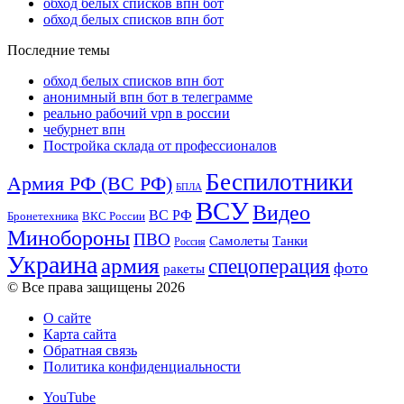
обход белых списков впн бот
обход белых списков впн бот
Последние темы
обход белых списков впн бот
анонимный впн бот в телеграмме
реально рабочий vpn в россии
чебурнет впн
Постройка склада от профессионалов
Беспилотники
Армия РФ (ВС РФ)
БПЛА
ВСУ
Видео
ВС РФ
ВКС России
Бронетехника
Минобороны
ПВО
Танки
Самолеты
Россия
Украина
армия
спецоперация
фото
ракеты
© Все права защищены 2026
О сайте
Карта сайта
Обратная связь
Политика конфиденциальности
YouTube