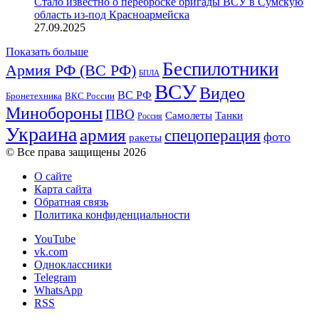
Стало известно о переброске бригады ВСУ в Сумскую
область из-под Красноармейска
27.09.2025
Показать больше
Беспилотники
Армия РФ (ВС РФ)
БПЛА
ВСУ
Видео
ВС РФ
ВКС России
Бронетехника
Минобороны
ПВО
Танки
Самолеты
Россия
Украина
армия
спецоперация
фото
ракеты
© Все права защищены 2026
О сайте
Карта сайта
Обратная связь
Политика конфиденциальности
YouTube
vk.com
Одноклассники
Telegram
WhatsApp
RSS