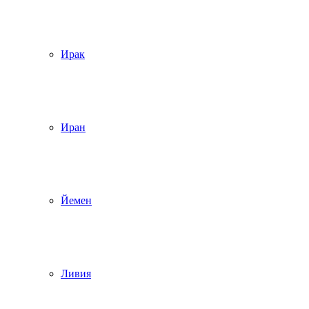
Ирак
Иран
Йемен
Ливия