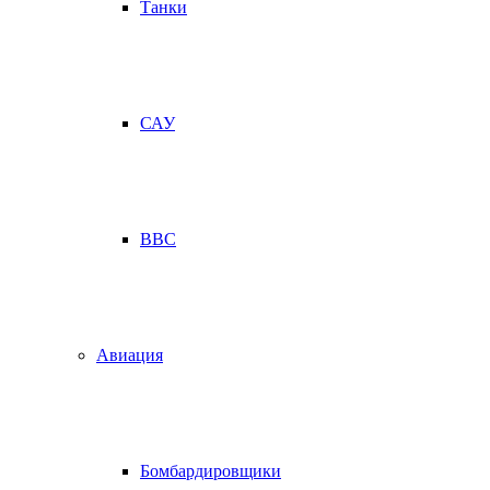
Танки
САУ
ВВС
Авиация
Бомбардировщики