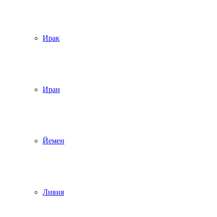
Ирак
Иран
Йемен
Ливия