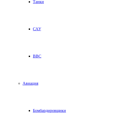
Танки
САУ
ВВС
Авиация
Бомбардировщики